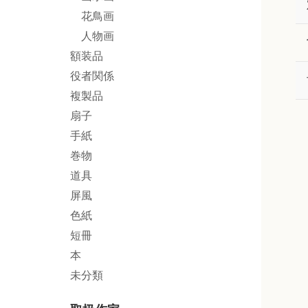
花鳥画
人物画
額装品
役者関係
複製品
扇子
手紙
巻物
道具
屏風
色紙
短冊
本
未分類