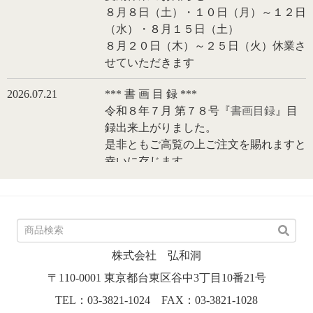
８月８日（土）・１０日（月）～１２日
（水）・８月１５日（土）
８月２０日（木）～２５日（火）休業さ
せていただきます
2026.07.21
*** 書 画 目 録 ***
令和８年７月 第７８号『
書画目録
』目
録出来上がりました。
是非ともご高覧の上ご注文を賜れますと
幸いに存じます。
2026.07.01
ホームページ内商品約70点新規更新いた
しました。。
2026.06.13
臨時休業のお知らせ
株式会社 弘和洞
６月１３日（土）店舗休業致します。
〒110-0001 東京都台東区谷中3丁目10番21号
2026.01.20
*** 書 画 目 録 ***
TEL：03-3821-1024 FAX：03-3821-1028
令和８年１月 第７６号『
書画目録
』、