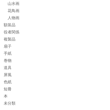
山水画
花鳥画
人物画
額装品
役者関係
複製品
扇子
手紙
巻物
道具
屏風
色紙
短冊
本
未分類