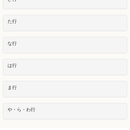
た行
な行
は行
ま行
や・ら・わ行