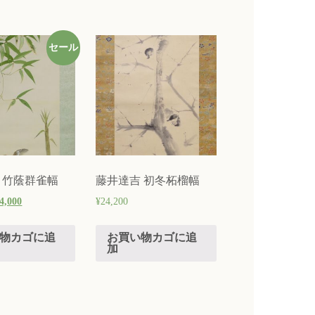
セール
 竹蔭群雀幅
藤井達吉 初冬柘榴幅
4,000
¥
24,200
物カゴに追
お買い物カゴに追
加