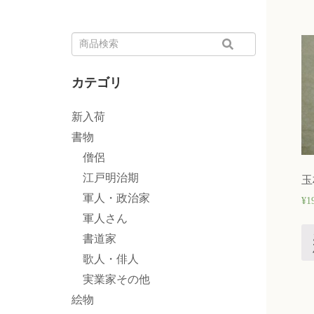
カテゴリ
新入荷
書物
僧侶
江戸明治期
玉
軍人・政治家
¥
1
軍人さん
書道家
歌人・俳人
実業家その他
絵物