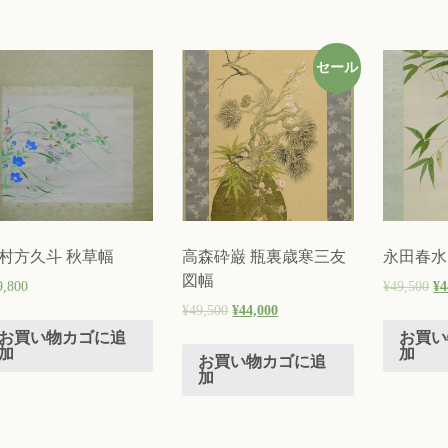
セール
村方久斗 秋草幅
高森砕巌 瓶裏歳寒三友
永田春水
図幅
9,800
¥
49,500
¥
4
¥
49,500
¥
44,000
お買い物カゴに追
お買い
加
加
お買い物カゴに追
加