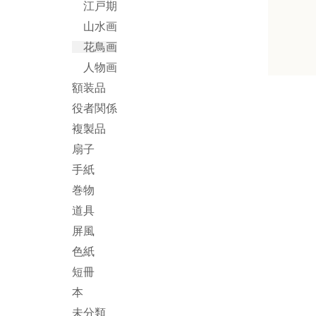
江戸期
山水画
花鳥画
人物画
額装品
役者関係
複製品
扇子
手紙
巻物
道具
屏風
色紙
短冊
本
未分類