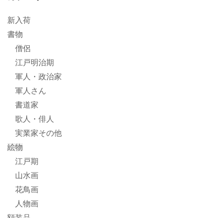
新入荷
書物
僧侶
江戸明治期
軍人・政治家
軍人さん
書道家
歌人・俳人
実業家その他
絵物
江戸期
山水画
花鳥画
人物画
額装品