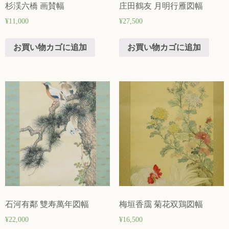
杉渓六橋 画賛幅
庄田鶴友 月明行雁図幅
¥
11,000
¥
27,500
お買い物カゴに追加
お買い物カゴに追加
石河有鄰 雙寿萬年図幅
梅垣香靄 菊花双鶏図幅
¥
22,000
¥
16,500