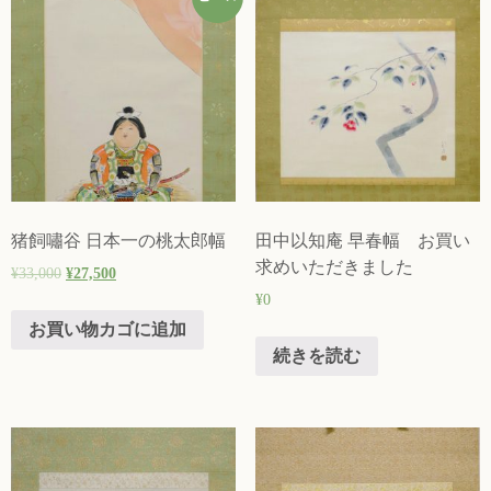
猪飼嘯谷 日本一の桃太郎幅
田中以知庵 早春幅 お買い
求めいただきました
¥
33,000
¥
27,500
¥
0
お買い物カゴに追加
続きを読む