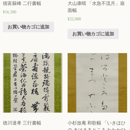
徳富蘇峰 二行書幅
大山康晴 「水急不流月」扇
面幅
¥
16,500
¥
22,000
お買い物カゴに追加
お買い物カゴに追加
徳川達孝 三行書幅
小杉放庵 和歌幅 「いきほひ
の きはまるところ たたかひ