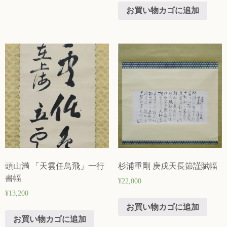
お買い物カゴに追加
頭山満 「天雲任鳥飛」一行
杉浦重剛 庚戌天長節謹賦幅
書幅
¥
22,000
¥
13,200
お買い物カゴに追加
お買い物カゴに追加