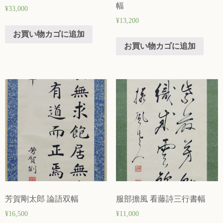
幅
¥
33,000
¥
13,200
お買い物カゴに追加
お買い物カゴに追加
芳賀剛太郎 論語双幅
服部擔風 看藤詩三行書幅
¥
16,500
¥
11,000