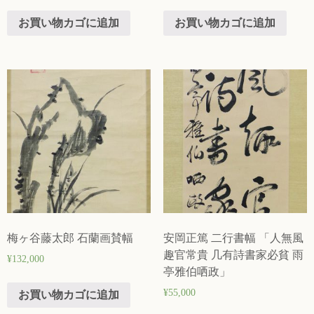
お買い物カゴに追加
お買い物カゴに追加
梅ヶ谷藤太郎 石蘭画賛幅
安岡正篤 二行書幅 「人無風
趣官常貴 几有詩書家必貧 雨
¥
132,000
亭雅伯哂政」
¥
55,000
お買い物カゴに追加