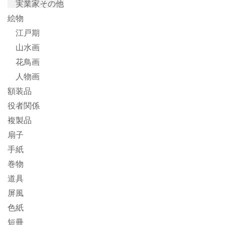
実業家その他
絵物
江戸期
山水画
花鳥画
人物画
額装品
役者関係
複製品
扇子
手紙
巻物
道具
屏風
色紙
短冊