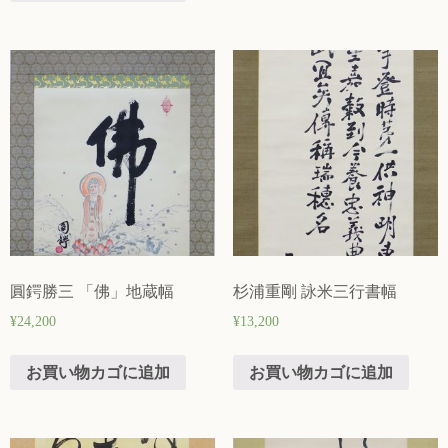
圓鍔勝三 「佛」地蔵幅
杉浦重剛 詠米三行書幅
¥
24,200
¥
13,200
お買い物カゴに追加
お買い物カゴに追加