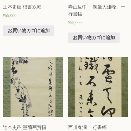
辻本史邑 楷書双幅
寺山旦中 「獨坐大雄峰」一
行書幅
¥
55,000
¥
55,000
お買い物カゴに追加
お買い物カゴに追加
辻本史邑 墨菊画賛幅
西川春洞 二行書幅