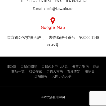
TEL：03-3821-1024 FAX：03-3821-1028
E-mail：info@kowado.net
東京都公安委員会許可 古物商許可番号 第3066 1140
8645号
HOME
目録の閲覧
目録のお申し込み
催事ご案内
商品
商品一覧
取扱作家
ご購入方法
買取査定
用語集
店舗情報
お問い合わせ
© 株式会社 弘和洞