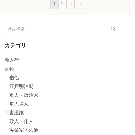
1
2
3
→
カテゴリ
新入荷
書物
僧侶
江戸明治期
軍人・政治家
軍人さん
書道家
歌人・俳人
実業家その他