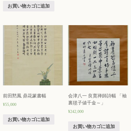
お買い物カゴに追加
前田黙鳳 鼎花篆書幅
会津八一 良寛禅師詩幅 「袖
裏毬子値千金～」
¥
55,000
¥
242,000
お買い物カゴに追加
お買い物カゴに追加