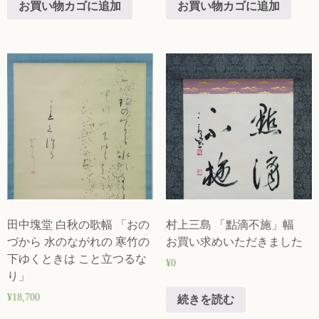
お買い物カゴに追加
お買い物カゴに追加
田中塊堂 白秋の歌幅 「おの
村上三島 「點滴不施」幅
づから 水のながれの 寒竹の
お買い求めいただきました
下ゆくときは こと立つるな
¥
0
り」
¥
18,700
続きを読む