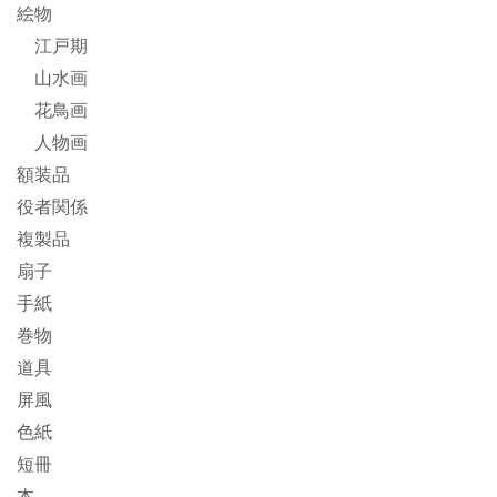
絵物
江戸期
山水画
花鳥画
人物画
額装品
役者関係
複製品
扇子
手紙
巻物
道具
屏風
色紙
短冊
本