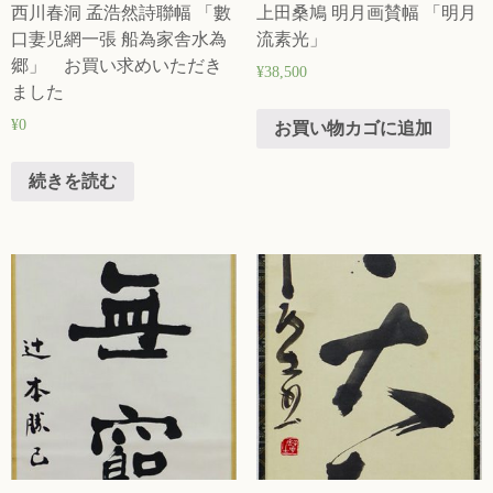
西川春洞 孟浩然詩聯幅 「數
上田桑鳩 明月画賛幅 「明月
口妻児網一張 船為家舎水為
流素光」
郷」 お買い求めいただき
¥
38,500
ました
¥
0
お買い物カゴに追加
続きを読む