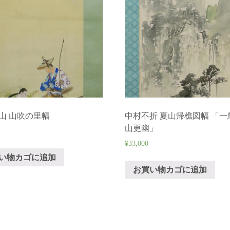
山 山吹の里幅
中村不折 夏山帰樵図幅 「一
山更幽」
¥
33,000
い物カゴに追加
お買い物カゴに追加