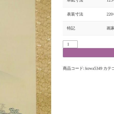
本紙寸法
125
表装寸法
220
特記
画
商品コード:
kowa5349
カテ