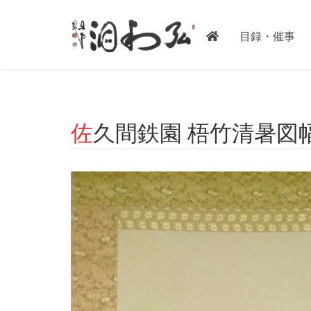
-->
目録・催事
佐久間鉄園 梧竹清暑図