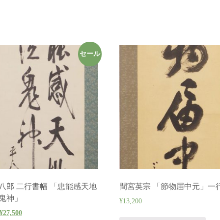
セール
八郎 二行書幅 「忠能感天地
間宮英宗 「節物届中元」一
鬼神」
¥
13,200
¥
27,500