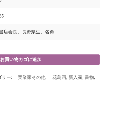
5
65
書店会長、長野県生、名勇
お買い物カゴに追加
ゴリー:
実業家その他
,
花鳥画
,
新入荷
,
書物
,