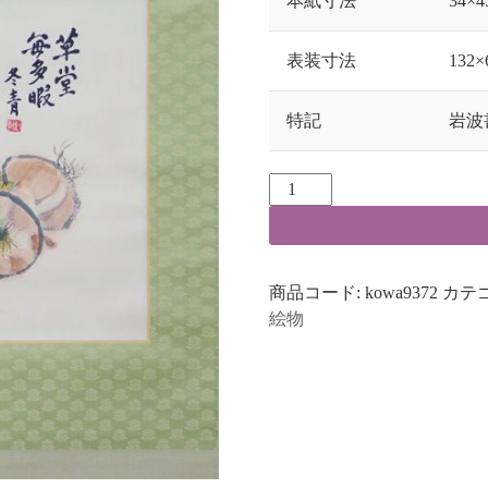
本紙寸法
34×4
表装寸法
132×
特記
岩波
商品コード:
kowa9372
カテ
絵物