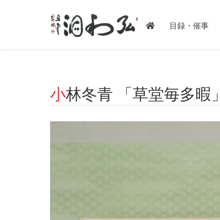
-->
目録・催事
小林冬青 「草堂毎多暇