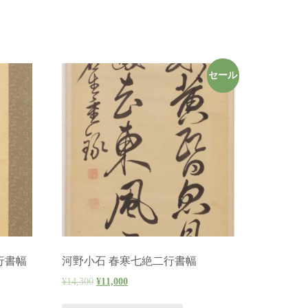
セール
行書幅
河野小石 春寒七絶二行書幅
¥
14,300
¥
11,000