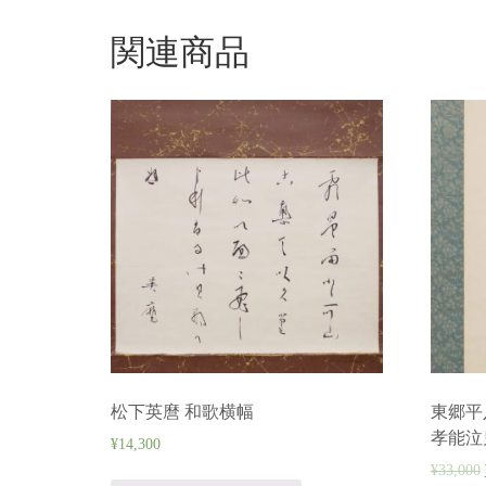
関連商品
松下英麿 和歌横幅
東郷平
孝能泣
¥
14,300
¥
33,000