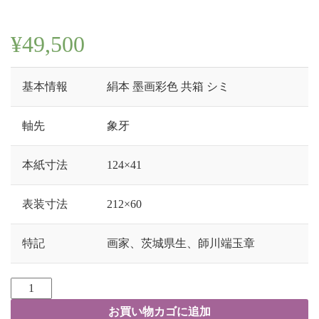
¥
49,500
基本情報
絹本 墨画彩色 共箱 シミ
軸先
象牙
本紙寸法
124×41
表装寸法
212×60
特記
画家、茨城県生、師川端玉章
お買い物カゴに追加