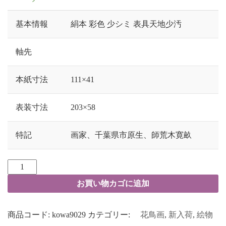
基本情報
絹本 彩色 少シミ 表具天地少汚
軸先
本紙寸法
111×41
表装寸法
203×58
特記
画家、千葉県市原生、師荒木寛畝
お買い物カゴに追加
商品コード:
kowa9029
カテゴリー:
花鳥画
,
新入荷
,
絵物