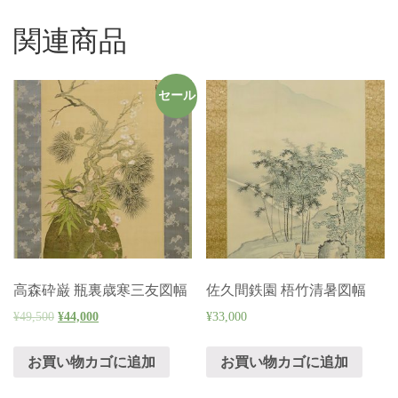
関連商品
セール
高森砕巌 瓶裏歳寒三友図幅
佐久間鉄園 梧竹清暑図幅
¥
49,500
¥
44,000
¥
33,000
お買い物カゴに追加
お買い物カゴに追加