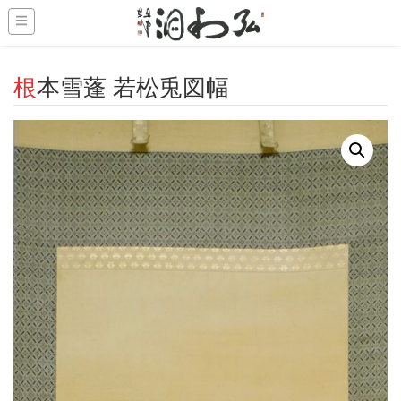
-->
根本雪蓬 若松兎図幅