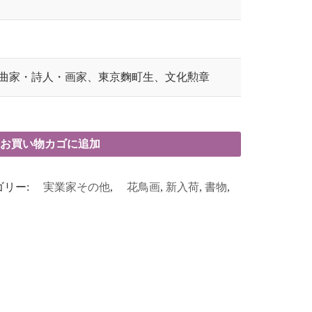
曲家・詩人・画家、東京麴町生、文化勲章
お買い物カゴに追加
ゴリー:
実業家その他
,
花鳥画
,
新入荷
,
書物
,