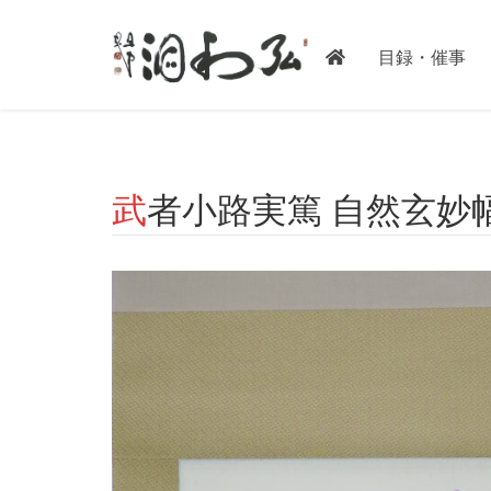
-->
目録・催事
武者小路実篤 自然玄妙