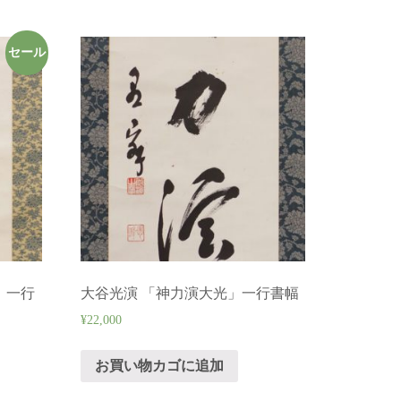
セール
」一行
大谷光演 「神力演大光」一行書幅
¥
22,000
お買い物カゴに追加