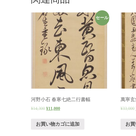
セール
河野小石 春寒七絶二行書幅
萬寧玄
¥
14,300
¥
11,000
¥
33,000
お買い物カゴに追加
お買