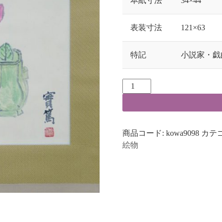
本紙寸法
34×44
表装寸法
121×63
特記
小説家・戯
商品コード:
kowa9098
カテ
絵物