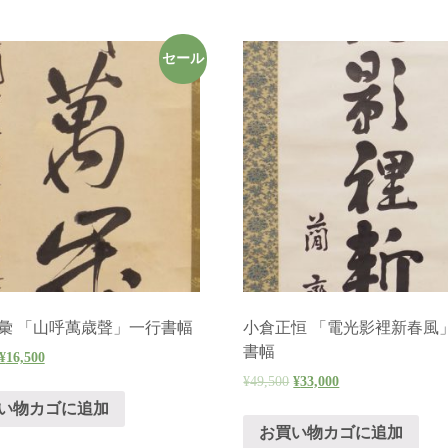
セール
彙 「山呼萬歳聲」一行書幅
小倉正恒 「電光影裡新春風
書幅
¥
16,500
¥
49,500
¥
33,000
い物カゴに追加
お買い物カゴに追加