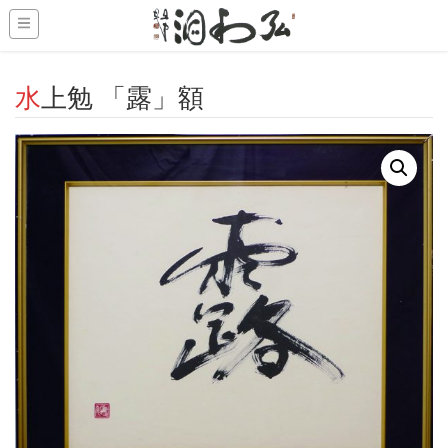
-->
水上勉 「露」額