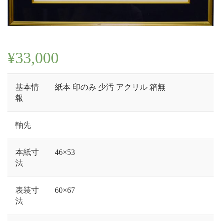
¥
33,000
基本情
紙本 印のみ 少汚 アクリル 箱無
報
軸先
本紙寸
46×53
法
表装寸
60×67
法