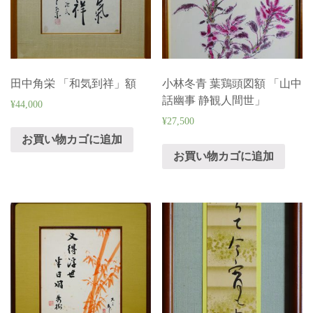
田中角栄 「和気到祥」額
小林冬青 葉鶏頭図額 「山中
話幽事 静観人間世」
¥
44,000
¥
27,500
お買い物カゴに追加
お買い物カゴに追加