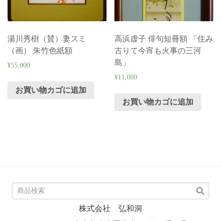
湯川秀樹（賛）妻スミ
高浜虚子 俳句短冊額 「住み
（画） 朱竹色紙額
古りて今宵も火事の三河
島」
¥
55,000
¥
11,000
お買い物カゴに追加
お買い物カゴに追加
株式会社 弘和洞