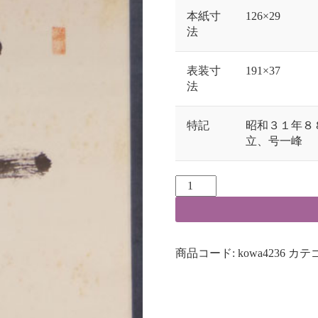
本紙寸
126×29
法
表装寸
191×37
法
特記
昭和３１年８
立、号一峰
商品コード:
kowa4236
カテ