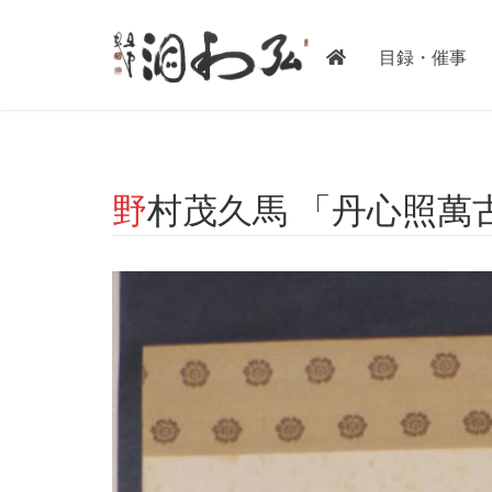
-->
目録・催事
野村茂久馬 「丹心照