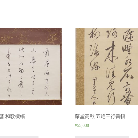
麿 和歌横幅
藤堂高猷 五絶三行書幅
¥
55,000