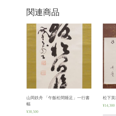
関連商品
山岡鉄舟 「午飯松間睡足」一行書
松下英
幅
¥
14,300
¥
38,500