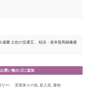
８歳書 土佐の交通王、 桂浜・坂本龍馬銅像建
お買い物カゴに追加
ゴリー:
実業家その他
,
新入荷
,
書物