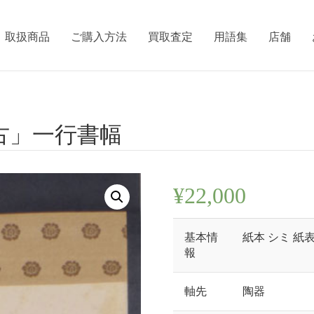
取扱商品
ご購入方法
買取査定
用語集
店舗
萬古」一行書幅
¥
22,000
基本情
紙本 シミ 紙
報
軸先
陶器