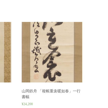
山岡鉄舟 「複帳重衾暖如春」一行
書幅
¥
24,200