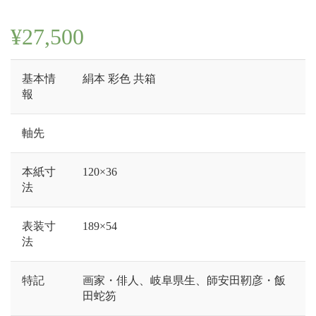
¥
27,500
基本情
絹本 彩色 共箱
報
軸先
本紙寸
120×36
法
表装寸
189×54
法
特記
画家・俳人、岐阜県生、師安田靭彦・飯
田蛇笏