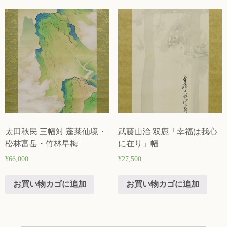
太田秋民 三幅対 蓬莱仙境・
武藤山治 双鹿「幸福は我心
松林富岳・竹林早梅
に在り」幅
¥
66,000
¥
27,500
お買い物カゴに追加
お買い物カゴに追加