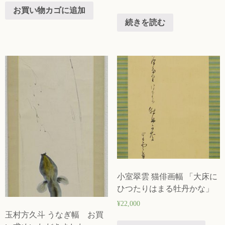
お買い物カゴに追加
続きを読む
小室翠雲 猫俳画幅 「大床に
ひつたりはまる牡丹かな」
¥
22,000
玉村方久斗 うなぎ幅 お買