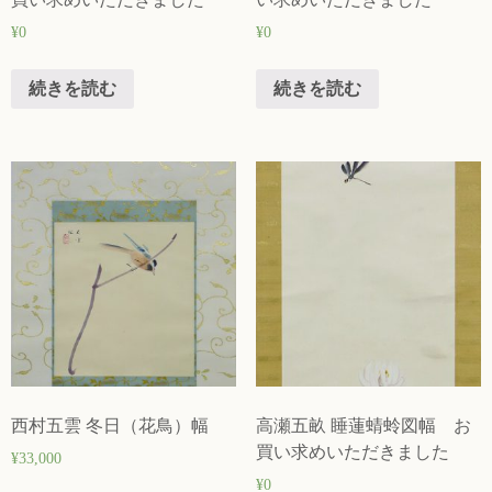
¥
0
¥
0
続きを読む
続きを読む
西村五雲 冬日（花鳥）幅
高瀬五畝 睡蓮蜻蛉図幅 お
買い求めいただきました
¥
33,000
¥
0