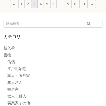
←
1
2
3
4
5
6
…
9
10
11
→
カテゴリ
新入荷
書物
僧侶
江戸明治期
軍人・政治家
軍人さん
書道家
歌人・俳人
実業家その他