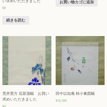
い求めいただきました
お買い物カゴに追加
¥
0
続きを読む
荒井寛方 花菖蒲幅 お買い
田中以知庵 柿小禽図幅
求めいただきました
¥
16,500
¥
0