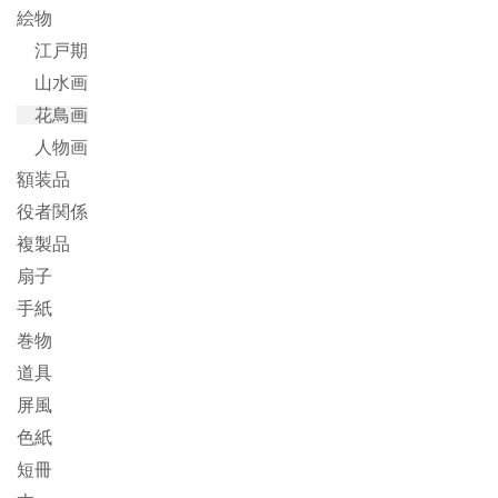
絵物
江戸期
山水画
花鳥画
人物画
額装品
役者関係
複製品
扇子
手紙
巻物
道具
屏風
色紙
短冊