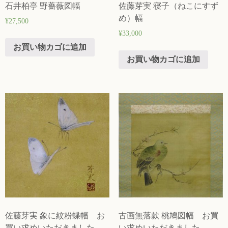
石井柏亭 野薔薇図幅
佐藤芽実 寝子（ねこにすず
め）幅
¥
27,500
¥
33,000
お買い物カゴに追加
お買い物カゴに追加
佐藤芽実 象に紋粉蝶幅 お
古画無落款 桃鳩図幅 お買
買い求めいただきました
い求めいただきました