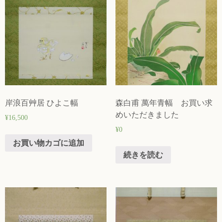
岸浪百艸居 ひよこ幅
森白甫 萬年青幅 お買い求
めいただきました
¥
16,500
¥
0
お買い物カゴに追加
続きを読む