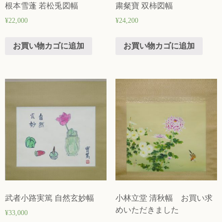
根本雪蓬 若松兎図幅
粛粲寶 双柿図幅
¥
22,000
¥
24,200
お買い物カゴに追加
お買い物カゴに追加
武者小路実篤 自然玄妙幅
小林立堂 清秋幅 お買い求
めいただきました
¥
33,000