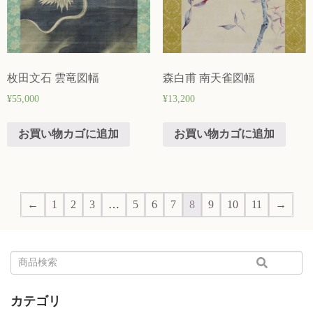
枚田文石 雲竜図幅
森白甫 南天雀図幅
¥
55,000
¥
13,200
お買い物カゴに追加
お買い物カゴに追加
←
1
2
3
…
5
6
7
8
9
10
11
→
カテゴリ