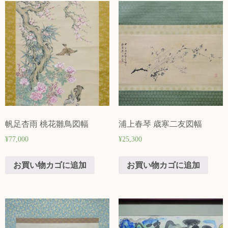
帆足杏雨 桃花雛鳥図幅
浦上春琴 歳寒二友図幅
¥
77,000
¥
25,300
お買い物カゴに追加
お買い物カゴに追加