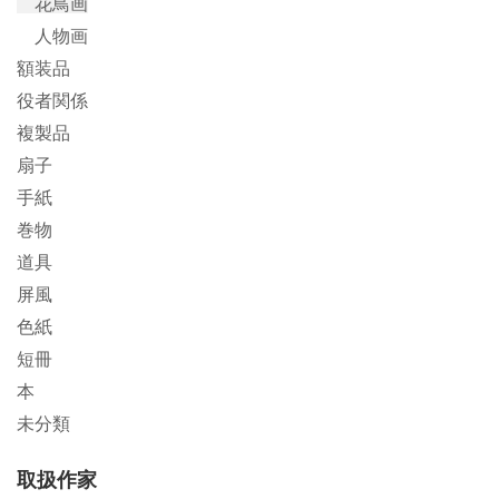
花鳥画
人物画
額装品
役者関係
複製品
扇子
手紙
巻物
道具
屏風
色紙
短冊
本
未分類
取扱作家