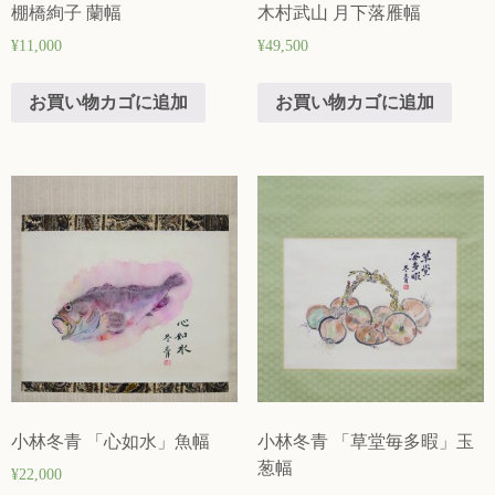
棚橋絢子 蘭幅
木村武山 月下落雁幅
¥
11,000
¥
49,500
お買い物カゴに追加
お買い物カゴに追加
小林冬青 「心如水」魚幅
小林冬青 「草堂毎多暇」玉
葱幅
¥
22,000