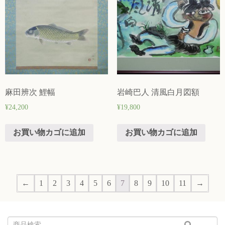
麻田辨次 鯉幅
岩崎巴人 清風白月図額
¥
24,200
¥
19,800
お買い物カゴに追加
お買い物カゴに追加
←
1
2
3
4
5
6
7
8
9
10
11
→