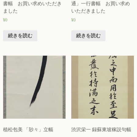
書幅 お買い求めいただき
通」一行書幅 お買い求め
ました
いただきました
¥
0
¥
0
続きを読む
続きを読む
植松包美 「玅々」立幅
渋沢栄一 録蘇東坡稼説句幅