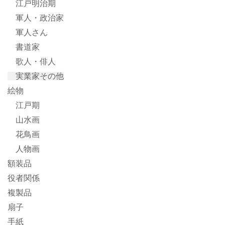
江戸明治期
軍人・政治家
軍人さん
書道家
歌人・俳人
実業家その他
絵物
江戸期
山水画
花鳥画
人物画
額装品
役者関係
複製品
扇子
手紙