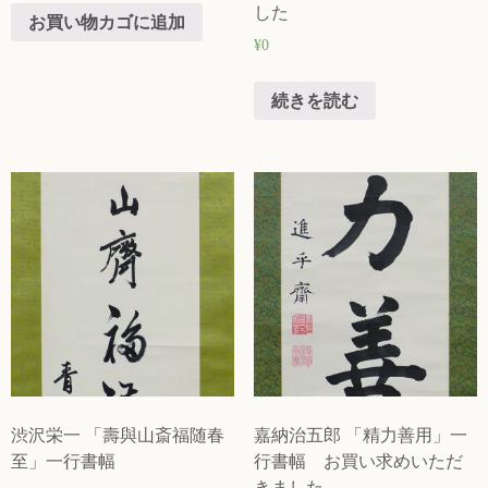
した
お買い物カゴに追加
¥
0
続きを読む
渋沢栄一 「壽與山斎福随春
嘉納治五郎 「精力善用」一
至」一行書幅
行書幅 お買い求めいただ
きました