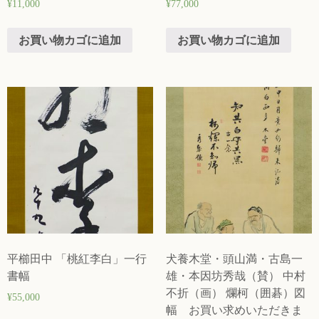
¥
11,000
¥
77,000
お買い物カゴに追加
お買い物カゴに追加
平櫛田中 「桃紅李白」一行
犬養木堂・頭山満・古島一
書幅
雄・本因坊秀哉（賛） 中村
不折（画） 爛柯（囲碁）図
¥
55,000
幅 お買い求めいただきま