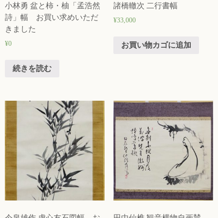
小林勇 盆と柿・柚「孟浩然
諸橋轍次 二行書幅
詩」幅 お買い求めいただ
¥
33,000
きました
¥
0
お買い物カゴに追加
続きを読む
今泉雄作 虚心友石図幅 お
田中仙樵 観音横物自画賛