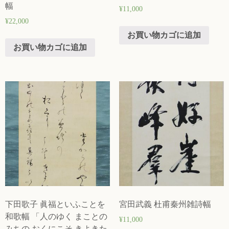
幅
¥
11,000
¥
22,000
お買い物カゴに追加
お買い物カゴに追加
下田歌子 眞福といふことを
宮田武義 杜甫秦州雑詩幅
和歌幅 「人のゆく まことの
¥
11,000
みちの おくにこそ きよきた