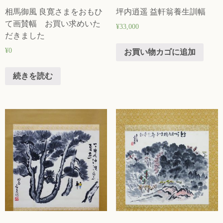
相馬御風 良寛さまをおもひ
坪内逍遥 益軒翁養生訓幅
て画賛幅 お買い求めいた
¥
33,000
だきました
¥
0
お買い物カゴに追加
続きを読む