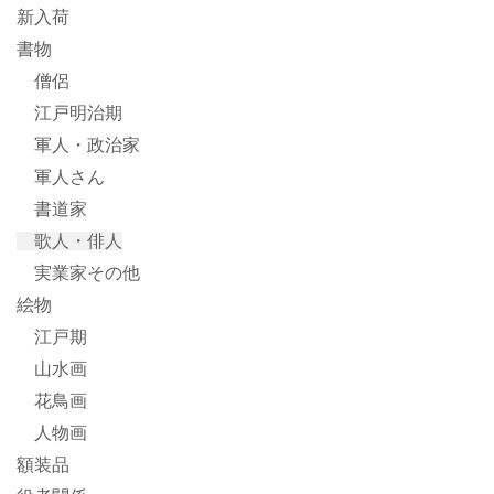
新入荷
書物
僧侶
江戸明治期
軍人・政治家
軍人さん
書道家
歌人・俳人
実業家その他
絵物
江戸期
山水画
花鳥画
人物画
額装品