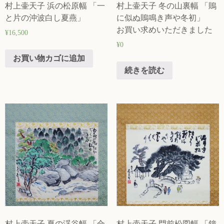
村上壷天子 浜の松原幅 「一
村上壷天子 冬の山裏幅 「鵙
と片の沖波白し夏燕」
に似ぬ鵙鳴き声や冬初」
お買い求めいただきました
¥
16,500
¥
0
お買い物カゴに追加
続きを読む
村上壷天子 夏の渓谷幅 「合
村上壷天子 門前松図幅 「鐘