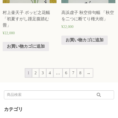
村上壷天子 ポッピ之花幅
高浜虚子 秋空俳句幅 「秋空
「初夏すがし踵足腹踏む
を二つに断てり権大樹」
畳」
¥
22,000
¥
22,000
お買い物カゴに追加
お買い物カゴに追加
1
2
3
4
…
6
7
8
→
カテゴリ