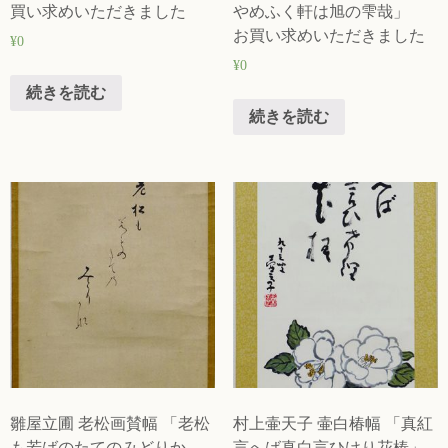
買い求めいただきました
やめふく軒は旭の雫哉」
お買い求めいただきました
¥
0
¥
0
続きを読む
続きを読む
雛屋立圃 老松画賛幅 「老松
村上壷天子 壷白椿幅 「真紅
も若ばのたてのみどりか
言へば真白言ひけり花椿」