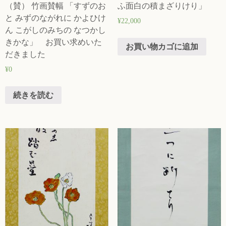
（賛） 竹画賛幅 「すずのお
ふ面白の積まざりけり」
と みずのながれに かよひけ
¥
22,000
ん こがしのみちの なつかし
きかな」 お買い求めいた
お買い物カゴに追加
だきました
¥
0
続きを読む