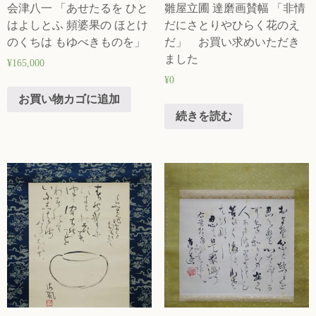
会津八一 「あせたるを ひと
雛屋立圃 達磨画賛幅 「非情
はよしとふ 頻婆果の ほとけ
だにさとりやひらく花のえ
のくちは もゆべきものを」
だ」 お買い求めいただき
ました
¥
165,000
¥
0
お買い物カゴに追加
続きを読む