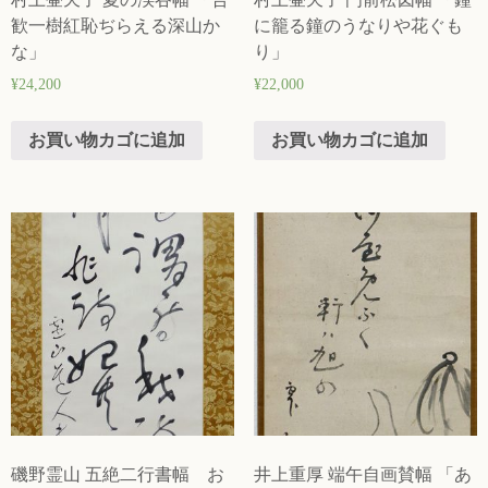
歓一樹紅恥ぢらえる深山か
に籠る鐘のうなりや花ぐも
な」
り」
¥
24,200
¥
22,000
お買い物カゴに追加
お買い物カゴに追加
磯野霊山 五絶二行書幅 お
井上重厚 端午自画賛幅 「あ